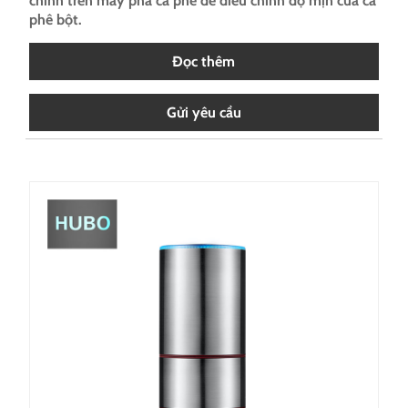
chỉnh trên máy pha cà phê để điều chỉnh độ mịn của cà
phê bột.
Đọc thêm
Gửi yêu cầu