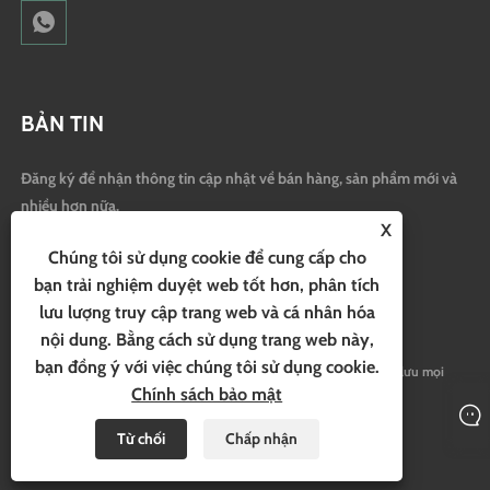
BẢN TIN
Đăng ký để nhận thông tin cập nhật về bán hàng, sản phẩm mới và
nhiều hơn nữa.
X
Chúng tôi sử dụng cookie để cung cấp cho
bạn trải nghiệm duyệt web tốt hơn, phân tích
lưu lượng truy cập trang web và cá nhân hóa
nội dung. Bằng cách sử dụng trang web này,
bạn đồng ý với việc chúng tôi sử dụng cookie.
Bản quyền © 2024 Ningbo Hubo Thiết bị điện Công ty TNHH Bảo lưu mọi
Chính sách bảo mật
quyền.
Từ chối
Chấp nhận
Links
Sitemap
RSS
XML
Chính sách bảo mật